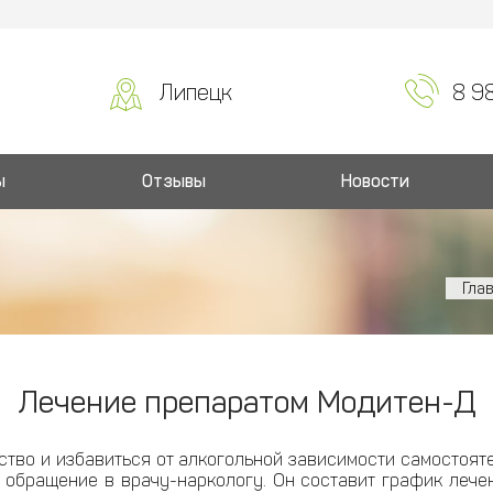
Липецк
8 9
ы
Отзывы
Новости
Гла
Лечение препаратом Модитен-Д
ство и избавиться от алкогольной зависимости самостоят
обращение в врачу-наркологу. Он составит график лечен