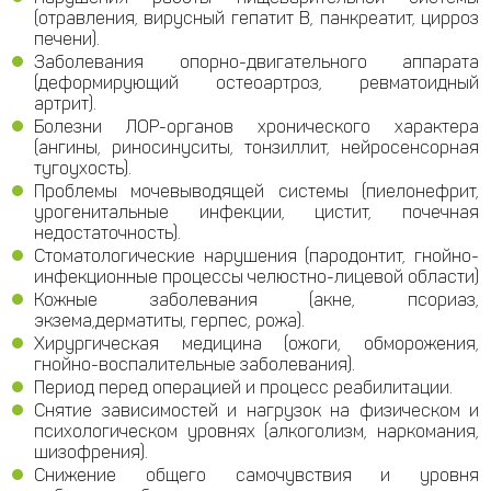
(отравления, вирусный гепатит В, панкреатит, цирроз
печени).
Заболевания опорно-двигательного аппарата
(деформирующий остеоартроз, ревматоидный
артрит).
Болезни ЛОР-органов хронического характера
(ангины, риносинуситы, тонзиллит, нейросенсорная
тугоухость).
Проблемы мочевыводящей системы (пиелонефрит,
урогенитальные инфекции, цистит, почечная
недостаточность).
Стоматологические нарушения (пародонтит, гнойно-
инфекционные процессы челюстно-лицевой области)
Кожные заболевания (акне, псориаз,
экзема,дерматиты, герпес, рожа).
Хирургическая медицина (ожоги, обморожения,
гнойно-воспалительные заболевания).
Период перед операцией и процесс реабилитации.
Снятие зависимостей и нагрузок на физическом и
психологическом уровнях (алкоголизм, наркомания,
шизофрения).
Снижение общего самочувствия и уровня